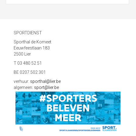
SPORTDIENST
Sporthal de Komeet
Eeuwfeestlaan 183
2500 Lier
T 03 480 52 51
BE 0207.502.301
verhuur:
sporthal@lier.be
algemeen:
sport@lier.be